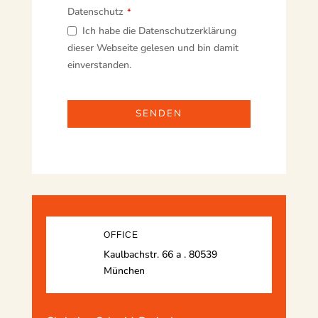
Datenschutz
*
Ich habe die Datenschutzerklärung
dieser Webseite gelesen und bin damit
einverstanden.
SENDEN
This
field
should
be
left
blank
OFFICE
Kaulbachstr. 66 a . 80539
München